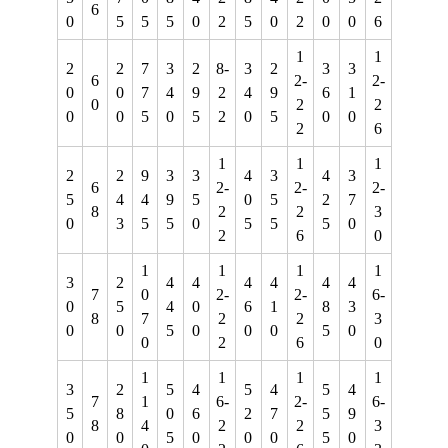
6
0
5
5
5
0
2
5
0
2
0
0
6
1
1
2
2
7
3
2
8-
3
2
3
3
6
2-
2-
0
0
7
4
9
2
4
9
6
1
0
2
2
0
0
5
0
5
2
0
5
0
0
2
6
1
1
1
2
2
9
3
3
4
3
4
3
6
2-
2-
2-
5
4
4
9
5
0
5
2
7
8
2
2
3
0
3
5
5
0
5
5
5
0
2
6
0
1
1
1
1
3
2
4
4
4
4
4
4
7
0
2-
2-
6-
0
5
4
0
6
1
8
3
8
7
2
2
3
0
0
5
0
0
0
5
0
0
2
6
0
1
1
1
1
3
2
5
4
5
4
5
4
7
1
6-
2-
6-
5
8
0
6
2
7
5
9
8
4
2
2
3
0
0
5
0
0
0
5
0