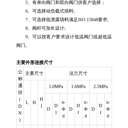
5、有单向阀门和双向阀门供客户选择；
6、可选择动负载式填料;
7、可选择低泄露填料满足ISO 15848要求;
8、阀杆可加长设计;
9、可以按客户要求设计低温阀门或超低温
阀门。
主要外形连接尺寸
公
主要尺寸
法兰尺寸
称
通
1.0MPa
1.6MPa
2.5MPa
径
H
(
n-
n-
n-
L
H
D
D
D
1
D
D
Ф
D
Ф
D
Ф
1
1
1
N
d
d
d
)