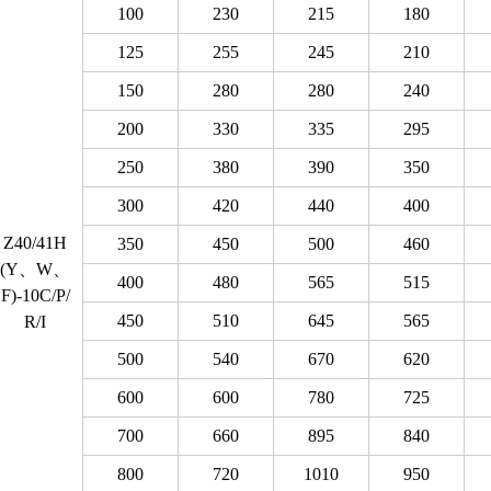
100
230
215
180
125
255
245
210
150
280
280
240
200
330
335
295
250
380
390
350
300
420
440
400
Z40/41H
350
450
500
460
(Y、W、
400
480
565
515
F)-10C/P/
450
510
645
565
R/I
500
540
670
620
600
600
780
725
700
660
895
840
800
720
1010
950