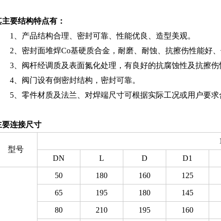
其主要结构特点有：
1、产品结构合理、密封可靠、性能优良、造型美观。
2、密封面堆焊Co基硬质合金，耐磨、耐蚀、抗擦伤性能好
3、阀杆经调质及表面氮化处理，有良好的抗腐蚀性及抗擦伤
4、阀门设有倒密封结构，密封可靠。
5、零件材质及法兰、对焊端尺寸可根据实际工况或用户要求
主要连接尺寸
型号
DN
L
D
D1
50
180
160
125
65
195
180
145
80
210
195
160