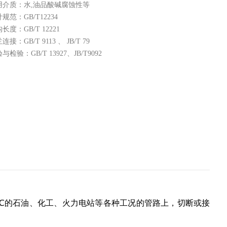
用介质：水,油品酸碱腐蚀性等
规范：GB/T12234
长度：GB/T 12221
连接：GB/T 9113 、 JB/T 79
与检验：GB/T 13927、JB/T9092
6~600℃的石油、化工、火力电站等各种工况的管路上，切断或接