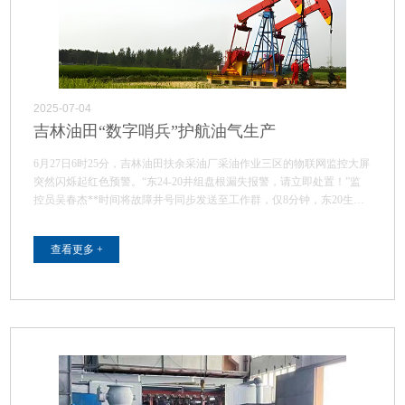
2025-07-04
吉林油田“数字哨兵”护航油气生产
6月27日6时25分，吉林油田扶余采油厂采油作业三区的物联网监控大屏
突然闪烁起红色预警。“东24-20井组盘根漏失报警，请立即处置！”监
控员吴春杰**时间将故障井号同步发送至工作群，仅8分钟，东20生产
区…
查看更多 +