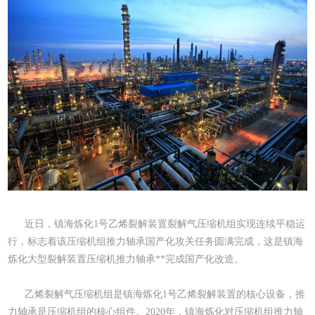
近日，镇海炼化1号乙烯裂解装置裂解气压缩机组实现连续平稳运
行，标志着该压缩机组推力轴承国产化攻关任务圆满完成，这是镇海
炼化大型裂解装置压缩机推力轴承**完成国产化改造。
乙烯裂解气压缩机组是镇海炼化1号乙烯裂解装置的核心设备，推
力轴承是压缩机组的核心组件。2020年，镇海炼化对压缩机组推力轴